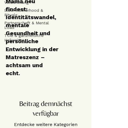
Mama neu
Vorbereitung
findest:
Slow Motherhood &
Rituale
Identitätswandel,
Partnerschaft & Mental
mentale
Load
Gesundheit und
TCM & ganzheitliche
Heilweisen
persönliche
Entwicklung in der
Matreszenz –
achtsam und
echt.
Beitrag demnächst
verfügbar
Entdecke weitere Kategorien