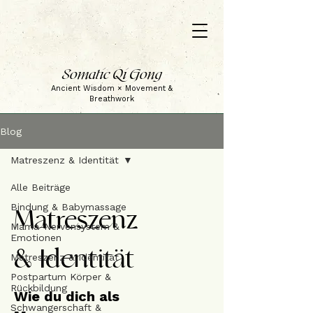
Somatic Qi Gong
Ancient Wisdom × Movement &
Breathwork
Blog
Matreszenz & Identität
Alle Beiträge
Bindung & Babymassage
Matreszenz
Mama-Nervensystem &
Emotionen
& Identität
Matreszenz & Identität
Postpartum Körper &
Rückbildung
Wie du dich als
Schwangerschaft &