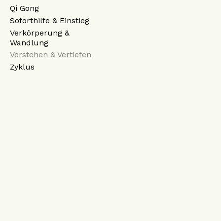
Qi Gong
Soforthilfe & Einstieg
Verkörperung &
Wandlung
Verstehen & Vertiefen
Zyklus
Somatic Qi Gong
Impressum