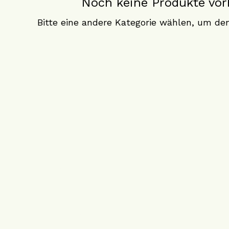
Noch keine Produkte vo
Bitte eine andere Kategorie wählen, um den
Kontakt
E-Mail: {hallo}@somatic-
qigong.de