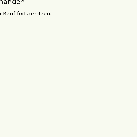
rhanden
 Kauf fortzusetzen.
Social Media
Instagram
YouTube