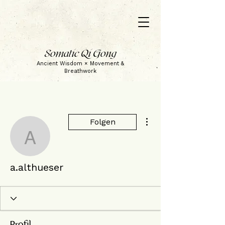
Somatic Qi Gong
Ancient Wisdom × Movement &
Breathwork
Weitere Optionen
Folgen
a.althueser
a.althueser
Profil