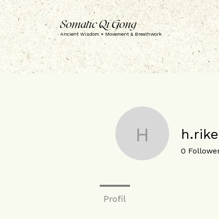
Somatic Qi Gong
Ancient Wisdom × Movement & Breathwork
h.rike
h.rike
0
Followe
Profil