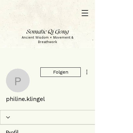
Somatic Qi Gong
Ancient Wisdom × Movement &
Breathwork
Weitere Optionen
Folgen
philine.klingel
philine.klingel
Profil