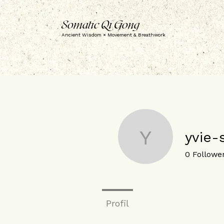
Somatic Qi Gong
Ancient Wisdom × Movement & Breathwork
yvie-
yvie-stark
0
Followe
Profil